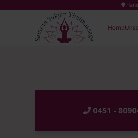
Hans
Home
Unse
0451 - 809